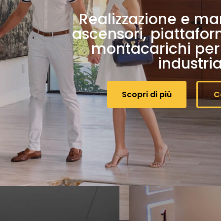
Realizzazione e ma
ascensori, piattafor
montacarichi per 
industria
Scopri di più
C