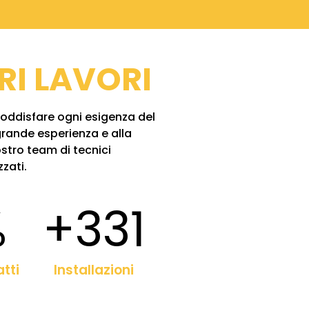
RI LAVORI
soddisfare ogni esigenza del
 grande esperienza e alla
tro team di tecnici
zati.
%
+
400
atti
Installazioni