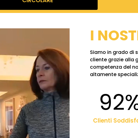
CIRCOLARE
I NOST
Siamo in grado di 
cliente grazie alla
competenza del nos
altamente specializ
98
Clienti Soddisf