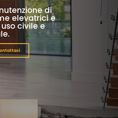
nutenzione di
me elevatrici e
uso civile e
le.
ontattaci